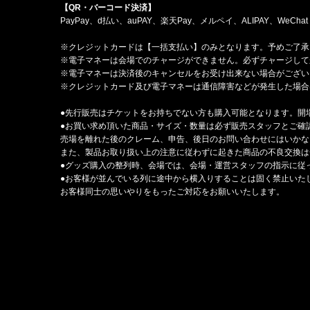
【QR・バーコード決済】
PayPay、d払い、auPAY、楽天Pay、メルペイ、ALIPAY、WeChat 
※クレジットカードは【一括支払い】のみとなります。予めご了承
※電子マネーは会場でのチャージができません。必ずチャージして
※電子マネーは決済後のキャンセルをお受け出来ない場合がござい
※クレジットカード及び電子マネーは通信障害などが発生した場合
●先行販売はチケットをお持ちでない方も購入可能となります。開
●お買い求め頂いた商品・サイズ・数量は必ず販売スタッフとご確
売場を離れた後のクレーム、申告、後日のお問い合わせにはいかな
また、製品お取り扱い上の注意に従わずに起きた商品の不良交換は
●グッズ購入の整列時、会場では、会場・運営スタッフの指示に従
●お客様が並んでいる列に途中から横入りすることは固く禁止いた
お客様同士の思いやりをもったご対応をお願いいたします。