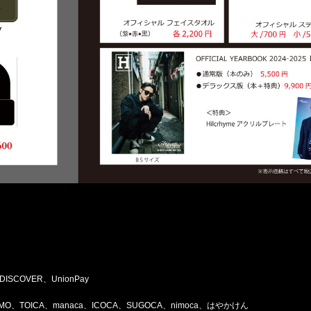
、DISCOVER、UnionPay
ASMO、TOICA、manaca、ICOCA、SUGOCA、nimoca、はやかけん