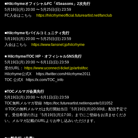
■HilcrhymeオフィシャルFC「4Seasons」2次先行
5月19日(月) 20:00 〜 5月25日(日) 23:59
FC入会はこちら
https://hilcrhymeofficial.futureartist.net/fanclub
■Hilcrhymeモバイルコミュニティ先行
5月19日(月) 20:00 〜 5月25日(日) 23:59
入会はこちら
https://www.fansnet.jp/hilcrhyme
■
Hilcrhyme/TOC HP・オフィシャルSNS先行
5月19日(月) 20:00 〜 6月1日(日) 23:59
受付URL：
https://www.uconnect-ticket.jp/artist/toc
Hilcrhyme公式X
https://twitter.com/Hilcrhyme2011
TOC 公式X
https://x.com/TOC_info
■
TOCメルマガ会員先行
5月19日(月) 20:00 〜 6月1日(日) 23:59
TOC無料メルマガ登録
https://toc.futureartist.net/enquete/101052
※TOCの無料メルマガは先行開始当日「5月19日(月)20:00頃」配信予定で
す。受信希望の方は「5月19日(月)17:00」までにご登録をお済ませくださ
い。メルマガ記載のURLよりお申し込みいただけます。