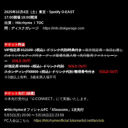
2025年10月4日（土）東京・Spotify O-EAST
17:00開場 18:00開演
出演： Hilcrhyme / TOC
問：ディスクガレージ
https://info.diskgarage.com
チケット料金
VIP指定席 ¥12100（税込）ドリンク代別/特典付き
＜前方指定席・当日お渡し
のオリジナルグッズ付き・グッズ最優先購入権（先行販売ファストレーン
＞
SOLD OUT!
2F指定席 ¥9900（税込）ドリンク代別
SOLD OUT!
スタンディング¥8800（税込）ドリンク代別 /整理番号付き
SOLD OUT!
※3歳以上有料、3歳未満入場不可
チケット先行 (抽選)
※本先行受付は「U-CONNECT」にて実施いたします。
■HilcrhymeオフィシャルFC「4Seasons」1次先行
5月5日(月) 20:00 〜 5月18日(日) 23:59
FC入会はこちら
https://hilcrhymeofficial.futureartist.net/fanclub