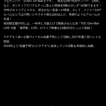
プなナンバー「START UP feat.チアキ」、骨太なHIP HOPナンバー「1999」
など、ポジティブでバラエティに富んだ収録全9曲が少しずつ試聴できます！
19年のキャリアとスキル、揺るがない音楽への情熱、そして、メジャー1stア
ルバムならではの勢いとキラキラ感を詰め込んだ、奇跡のようなアルバムが
完成！
初回限定盤DVDには、一昨年に大阪だけで開催された公演『TOC One Man
LIVE 大阪 「過呼吸」LIVE』のライブ映像を12曲/62分たっぷり収録！
※チアキ＝赤い公園ヴォーカル佐藤千明として活動し2017年夏に同バンドを
脱退。
2018年より”佐藤千明“から”チアキ”に改名してソロ活動を本格的に始動。