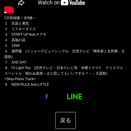
CD収録曲＜全9曲＞
１ 武器と勇気
２ リスキーダイス
３ START UP feat.チアキ
４ 高嶺の花
５ 1999
６ 過呼吸 (メジャーデビューシングル 読売テレビ「脚本家と女刑事」主
題歌)
７ SAD DAY
８ I’ll Light You (読売テレビ・日本テレビ系 木曜ドラマＦ クリスマス
スペシャル「眠れぬ真珠～まだ恋してもいいですか？～」主題歌)
<Stop-Press Track>
９ NEW RULE feat.LITTLE
戻る