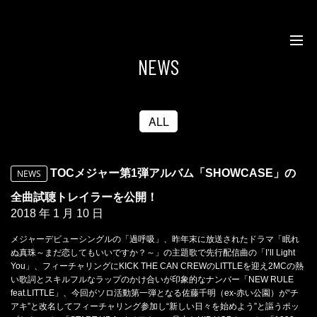
NEWS
ALL
TOCメジャー第1弾アルバム「SHOWCASE」の
NEWS
全曲試聴トレイラーを公開！
2018 年 1 月 10 日
メジャーデビューシングルの「過呼吸」、昨年末に放送されたドラマ「眠れ
ぬ真珠～まだ恋してもいいですか？～」の主題歌で先行配信曲の「I’ll Light
You」、フィーチャリングにKICK THE CAN CREWのLITTLEを迎え2MCの熱
い歌詞とスキルフルなラップのかけ合いが印象的なナンバー「NEW RULE
feat.LITTLE」、今回がソロ活動第一弾となる佐藤千明（ex-赤い公園）が“チ
アキ”と改名してフィーチャリング参加し“新しい日々を始めよう”と謳うポッ