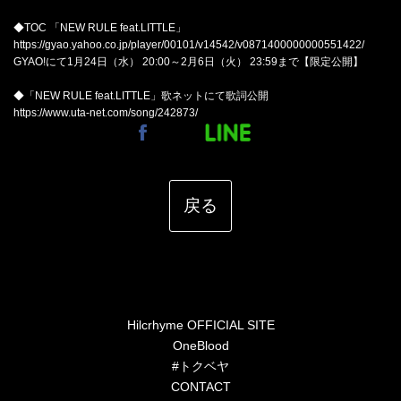
◆TOC 「NEW RULE feat.LITTLE」
https://gyao.yahoo.co.jp/player/00101/v14542/v0871400000000551422/
GYAO!にて1月24日（水） 20:00～2月6日（火） 23:59まで【限定公開】
◆「NEW RULE feat.LITTLE」歌ネットにて歌詞公開
https://www.uta-net.com/song/242873/
戻る
Hilcrhyme OFFICIAL SITE
OneBlood
#トクベヤ
CONTACT