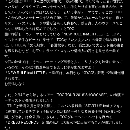
「この曲はLITTLEさん達の先輩世代、僕らの世代、そしてもっと若い世代だ
ったりが、どうやってルールを作ったり、考えたりする事が出来るのか、そ
してルールっていうのはなんだろう、という事がテーマです。そこにLITTLE
さんから熱いメッセージを込めて頂いて。先輩からのエールというか、僕や
リスナーへのメッセージや愛が込もった内容で、僕自身、人のヴァースでこ
んなに感動したのは初めてでした。」とTOC。
固い押韻も一つテーマとなっている「NEW RULE feat.LITTLE」は、EDMテ
イストの派手なビートに乗せて、TOCが「い／あ／い」の母音で踏み続けれ
ば、LITTLEも「文化勲章」「春夏秋冬」など、韻に加えて大ヒット曲の曲名
を織り込むなど、お互いにラップ・スキルや構成力の高さを見せる一曲で
す。
今回の映像では、そのレコーディング風景と共に、リリックも映像に乗って
いるので、その歌詞構造を目でも楽しむ事が出来ますよ！
「NEW RULE feat.LITTLE」の動画は、本日から「GYAO!」限定で2週間公開
されます。
お見逃しなく！
また、2月4日から始まるツアー「TOC TOUR 2018“SHOWCASE”」の出演ア
ーティストが発表されました！
LITTLEは新潟公演と東京公演に、アルバム収録曲「START UP feat.チアキ」
に参加しているチアキ（今回がソロ活動第一弾となる佐藤千明（ex-赤い公
園）が改名）は全公演に、さらに、TOCがレーベル・ヘッドを務める
「DRESS RECORDS」所属の弘Jr.は大阪公演に出演することが決定しまし
た！